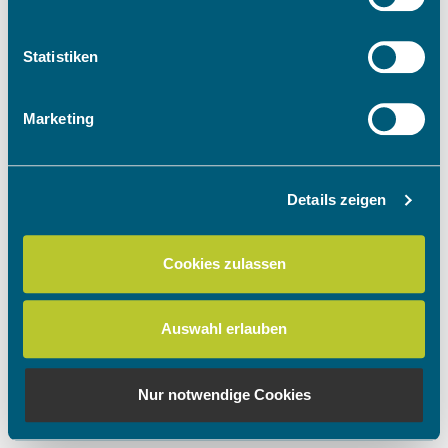
Informationen über Ihre geografische Lage
erfassen, welche bis auf einige Meter genau sein
können
Statistiken
Ihr Gerät durch aktives Scannen nach
bestimmten Merkmalen (Fingerprinting) identifizieren
Marketing
Erfahren Sie mehr darüber, wie Ihre persönlichen Daten
verarbeitet werden, und legen Sie Ihre Präferenzen im
Abschnitt Einzelheiten
fest.
Details zeigen
Wir verwenden Cookies, um Inhalte und Anzeigen zu
personalisieren, Funktionen für soziale Medien anbieten
Cookies zulassen
zu können und die Zugriffe auf unsere Website zu
analysieren. Außerdem geben wir Informationen zu Ihrer
Verwendung unserer Website an unsere Partner für
Auswahl erlauben
soziale Medien, Werbung und Analysen weiter. Unsere
Partner führen diese Informationen möglicherweise mit
weiteren Daten zusammen, die Sie ihnen bereitgestellt
Nur notwendige Cookies
haben oder die sie im Rahmen Ihrer Nutzung der Dienste
gesammelt haben.