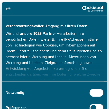
Verantwortungsvoller Umgang mit Ihren Daten
Wir und
unsere 1022 Partner
verarbeiten Ihre
persönlichen Daten, wie z. B. Ihre IP-Adresse, mithilfe
von Technologien wie Cookies, um Informationen auf
Ihrem Gerät zu speichern und darauf zuzugreifen und so
personalisierte Werbung und Inhalte, Messungen von
Werbung und Inhalten, Zielgruppenforschung sowie
Entwicklung von Angeboten zu ermöglichen. Sie
entscheiden darüber, wer Ihre Daten für welche Zwecke
nutzt. Sie können Ihre Einwilligung jederzeit über die
Cookie-Erklärung oder durch Klicken auf das Privacy
Einwilligungsauswahl
Trigger Symbol ändern oder widerrufen
Notwendig
Wenn Sie es erlauben, würden wir auch gerne:
Präferenzen