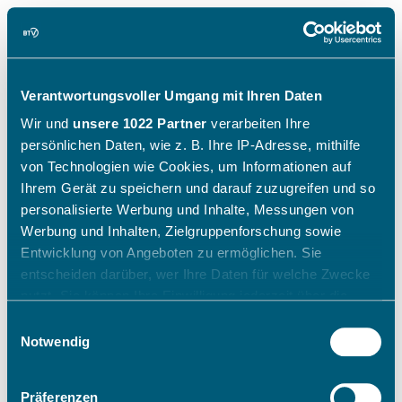
Verantwortungsvoller Umgang mit Ihren Daten
Wir und
unsere 1022 Partner
verarbeiten Ihre
persönlichen Daten, wie z. B. Ihre IP-Adresse, mithilfe
von Technologien wie Cookies, um Informationen auf
Ihrem Gerät zu speichern und darauf zuzugreifen und so
personalisierte Werbung und Inhalte, Messungen von
Werbung und Inhalten, Zielgruppenforschung sowie
Entwicklung von Angeboten zu ermöglichen. Sie
entscheiden darüber, wer Ihre Daten für welche Zwecke
nutzt. Sie können Ihre Einwilligung jederzeit über die
Cookie-Erklärung oder durch Klicken auf das Privacy
Einwilligungsauswahl
Trigger Symbol ändern oder widerrufen
Notwendig
Wenn Sie es erlauben, würden wir auch gerne:
Präferenzen