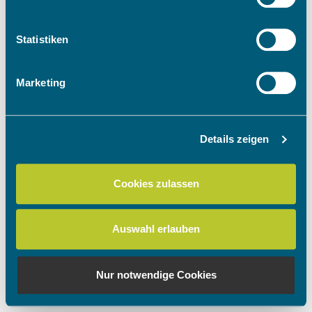
Informationen über Ihre geografische Lage
erfassen, welche bis auf einige Meter genau sein
können
Statistiken
Ihr Gerät durch aktives Scannen nach
bestimmten Merkmalen (Fingerprinting) identifizieren
Marketing
Erfahren Sie mehr darüber, wie Ihre persönlichen Daten
verarbeitet werden, und legen Sie Ihre Präferenzen im
Abschnitt Einzelheiten
fest.
Details zeigen
Wir verwenden Cookies, um Inhalte und Anzeigen zu
personalisieren, Funktionen für soziale Medien anbieten
Cookies zulassen
zu können und die Zugriffe auf unsere Website zu
analysieren. Außerdem geben wir Informationen zu Ihrer
Verwendung unserer Website an unsere Partner für
Auswahl erlauben
soziale Medien, Werbung und Analysen weiter. Unsere
Partner führen diese Informationen möglicherweise mit
weiteren Daten zusammen, die Sie ihnen bereitgestellt
Nur notwendige Cookies
haben oder die sie im Rahmen Ihrer Nutzung der Dienste
gesammelt haben.