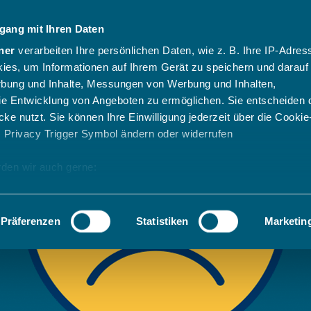
gang mit Ihren Daten
ner
verarbeiten Ihre persönlichen Daten, wie z. B. Ihre IP-Adress
ies, um Informationen auf Ihrem Gerät zu speichern und darauf
rbung und Inhalte, Messungen von Werbung und Inhalten,
e Entwicklung von Angeboten zu ermöglichen. Sie entscheiden 
ke nutzt. Sie können Ihre Einwilligung jederzeit über die Cookie
s Privacy Trigger Symbol ändern oder widerrufen
den wir auch gerne:
 Ihre geografische Lage erfassen, welche bis auf einige Meter g
tives Scannen nach bestimmten Merkmalen (Fingerprinting) identi
Präferenzen
Statistiken
Marketin
 wie Ihre persönlichen Daten verarbeitet werden, und legen Sie 
 Einzelheiten
fest.
 Inhalte und Anzeigen zu personalisieren, Funktionen für sozia
e Zugriffe auf unsere Website zu analysieren. Außerdem geben w