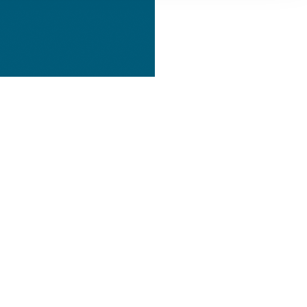
, Werbung
ren Daten
ienste