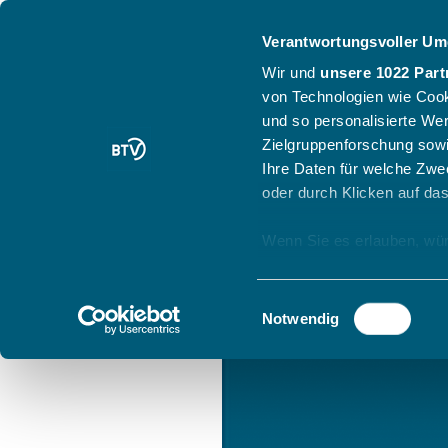
Verantwortungsvoller Um
Wir und
unsere 1022 Part
von Technologien wie Cook
und so personalisierte We
Zielgruppenforschung sowi
Ihre Daten für welche Zwec
oder durch Klicken auf da
Wenn Sie es erlauben, wür
Informationen über
können
Einwilligungsauswahl
Ihr Gerät durch ak
Notwendig
Erfahren Sie mehr darüber,
Präferenzen im
Abschnitt
Wir verwenden Cookies, um
anbieten zu können und di