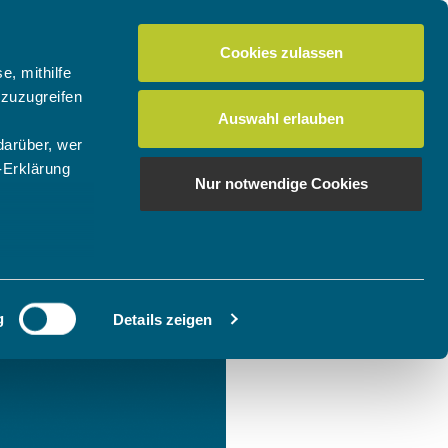
Cookies zulassen
e, mithilfe
 zuzugreifen
Auswahl erlauben
darüber, wer
-Erklärung
Nur notwendige Cookies
enau sein
fizieren
g
Details zeigen
Ihre
le Medien
ir