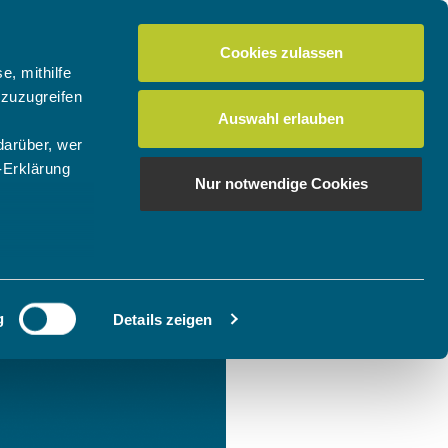
Cookies zulassen
e, mithilfe
 zuzugreifen
Auswahl erlauben
darüber, wer
-Erklärung
Nur notwendige Cookies
enau sein
fizieren
g
Details zeigen
Ihre
le Medien
ir