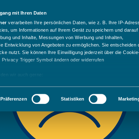
gang mit Ihren Daten
ner
verarbeiten Ihre persönlichen Daten, wie z. B. Ihre IP-Adress
ies, um Informationen auf Ihrem Gerät zu speichern und darauf
rbung und Inhalte, Messungen von Werbung und Inhalten,
e Entwicklung von Angeboten zu ermöglichen. Sie entscheiden 
ke nutzt. Sie können Ihre Einwilligung jederzeit über die Cookie
s Privacy Trigger Symbol ändern oder widerrufen
den wir auch gerne:
 Ihre geografische Lage erfassen, welche bis auf einige Meter g
tives Scannen nach bestimmten Merkmalen (Fingerprinting) identi
Präferenzen
Statistiken
Marketin
 wie Ihre persönlichen Daten verarbeitet werden, und legen Sie 
 Einzelheiten
fest.
 Inhalte und Anzeigen zu personalisieren, Funktionen für sozia
e Zugriffe auf unsere Website zu analysieren. Außerdem geben w