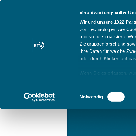
Verantwortungsvoller Um
Wir und
unsere 1022 Part
von Technologien wie Cook
und so personalisierte We
Zielgruppenforschung sowi
Ihre Daten für welche Zwec
oder durch Klicken auf da
Wenn Sie es erlauben, wür
Informationen über
können
Einwilligungsauswahl
Ihr Gerät durch ak
Notwendig
Erfahren Sie mehr darüber,
Präferenzen im
Abschnitt
Wir verwenden Cookies, um
anbieten zu können und di