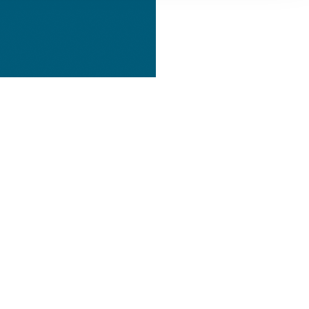
, Werbung
ren Daten
ienste