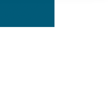
, Werbung
ren Daten
ienste