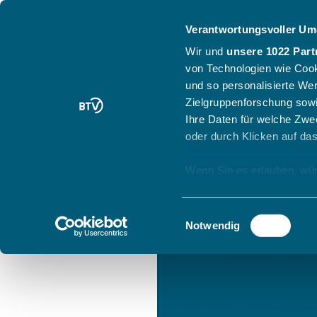
Verantwortungsvoller Um
Wir und
unsere 1022 Part
von Technologien wie Cook
und so personalisierte We
Zielgruppenforschung sowi
Ihre Daten für welche Zwec
oder durch Klicken auf da
Wenn Sie es erlauben, wür
Informationen über
können
Einwilligungsauswahl
Ihr Gerät durch ak
Notwendig
Erfahren Sie mehr darüber,
Präferenzen im
Abschnitt
Wir verwenden Cookies, um
anbieten zu können und di