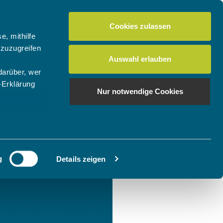
Cookies zulassen
e, mithilfe
 zuzugreifen
Auswahl erlauben
darüber, wer
-Erklärung
Nur notwendige Cookies
enau sein
fizieren
g
Details zeigen
Ihre
le Medien
ir