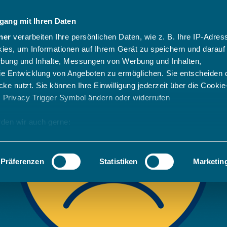
gang mit Ihren Daten
ner
verarbeiten Ihre persönlichen Daten, wie z. B. Ihre IP-Adress
ies, um Informationen auf Ihrem Gerät zu speichern und darauf
rbung und Inhalte, Messungen von Werbung und Inhalten,
e Entwicklung von Angeboten zu ermöglichen. Sie entscheiden 
ke nutzt. Sie können Ihre Einwilligung jederzeit über die Cookie
s Privacy Trigger Symbol ändern oder widerrufen
den wir auch gerne:
 Ihre geografische Lage erfassen, welche bis auf einige Meter g
tives Scannen nach bestimmten Merkmalen (Fingerprinting) identi
Präferenzen
Statistiken
Marketin
 wie Ihre persönlichen Daten verarbeitet werden, und legen Sie 
 Einzelheiten
fest.
 Inhalte und Anzeigen zu personalisieren, Funktionen für sozia
e Zugriffe auf unsere Website zu analysieren. Außerdem geben w