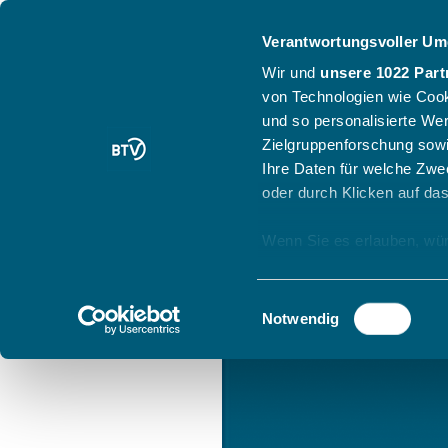
Verantwortungsvoller Um
Wir und
unsere 1022 Part
von Technologien wie Cook
und so personalisierte We
Zielgruppenforschung sowi
Ihre Daten für welche Zwec
oder durch Klicken auf da
Wenn Sie es erlauben, wür
Informationen über
können
Einwilligungsauswahl
Ihr Gerät durch ak
Notwendig
Erfahren Sie mehr darüber,
Präferenzen im
Abschnitt
Wir verwenden Cookies, um
anbieten zu können und di