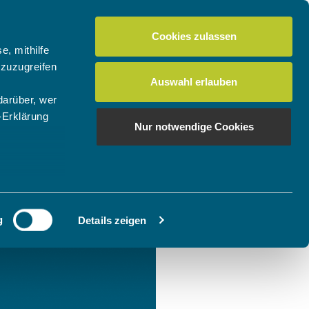
Cookies zulassen
e, mithilfe
 zuzugreifen
Auswahl erlauben
darüber, wer
-Erklärung
Nur notwendige Cookies
enau sein
fizieren
g
Details zeigen
Ihre
le Medien
ir