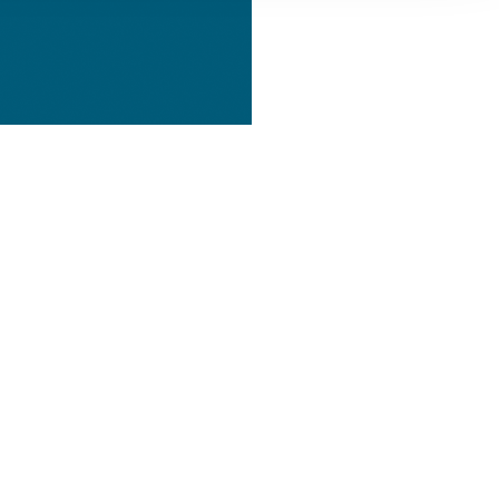
, Werbung
ren Daten
ienste