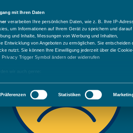
gang mit Ihren Daten
ner
verarbeiten Ihre persönlichen Daten, wie z. B. Ihre IP-Adress
ies, um Informationen auf Ihrem Gerät zu speichern und darauf
rbung und Inhalte, Messungen von Werbung und Inhalten,
e Entwicklung von Angeboten zu ermöglichen. Sie entscheiden 
ke nutzt. Sie können Ihre Einwilligung jederzeit über die Cookie
s Privacy Trigger Symbol ändern oder widerrufen
den wir auch gerne:
 Ihre geografische Lage erfassen, welche bis auf einige Meter g
tives Scannen nach bestimmten Merkmalen (Fingerprinting) identi
Präferenzen
Statistiken
Marketin
 wie Ihre persönlichen Daten verarbeitet werden, und legen Sie 
 Einzelheiten
fest.
 Inhalte und Anzeigen zu personalisieren, Funktionen für sozia
e Zugriffe auf unsere Website zu analysieren. Außerdem geben w