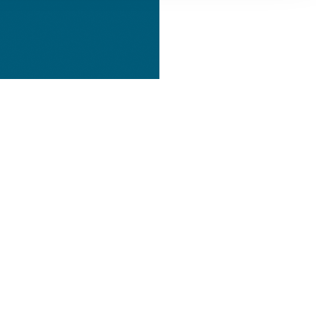
, Werbung
ren Daten
ienste