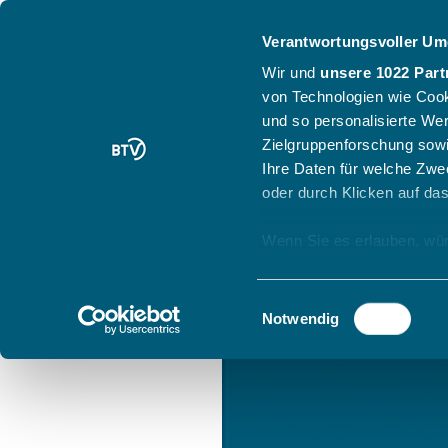
Verantwortungsvoller Um
Wir und
unsere 1022 Part
von Technologien wie Cook
und so personalisierte We
Zielgruppenforschung sowi
Ihre Daten für welche Zwec
oder durch Klicken auf da
Wenn Sie es erlauben, wür
Informationen über
können
Einwilligungsauswahl
Ihr Gerät durch ak
Notwendig
Erfahren Sie mehr darüber,
Präferenzen im
Abschnitt
Wir verwenden Cookies, um
anbieten zu können und di