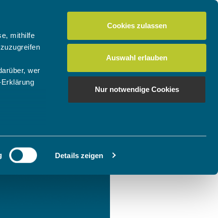
Cookies zulassen
e, mithilfe
 zuzugreifen
Auswahl erlauben
darüber, wer
-Erklärung
Nur notwendige Cookies
enau sein
fizieren
g
Details zeigen
Ihre
le Medien
ir