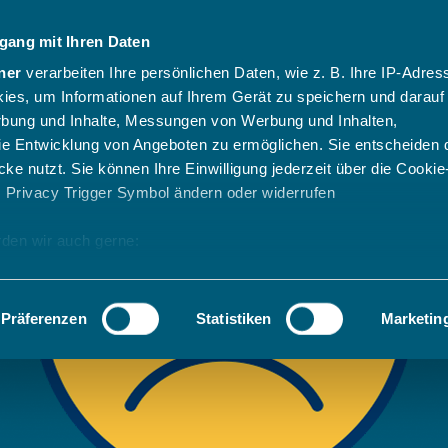
gang mit Ihren Daten
ner
verarbeiten Ihre persönlichen Daten, wie z. B. Ihre IP-Adress
ies, um Informationen auf Ihrem Gerät zu speichern und darauf
rbung und Inhalte, Messungen von Werbung und Inhalten,
e Entwicklung von Angeboten zu ermöglichen. Sie entscheiden 
ke nutzt. Sie können Ihre Einwilligung jederzeit über die Cookie
s Privacy Trigger Symbol ändern oder widerrufen
den wir auch gerne:
 Ihre geografische Lage erfassen, welche bis auf einige Meter g
tives Scannen nach bestimmten Merkmalen (Fingerprinting) identi
Präferenzen
Statistiken
Marketin
 wie Ihre persönlichen Daten verarbeitet werden, und legen Sie 
 Einzelheiten
fest.
 Inhalte und Anzeigen zu personalisieren, Funktionen für sozia
e Zugriffe auf unsere Website zu analysieren. Außerdem geben w