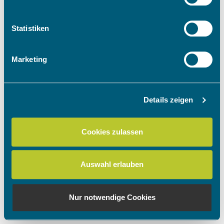
Informationen über Ihre geografische Lage
erfassen, welche bis auf einige Meter genau sein
können
Statistiken
Ihr Gerät durch aktives Scannen nach
bestimmten Merkmalen (Fingerprinting) identifizieren
Marketing
Erfahren Sie mehr darüber, wie Ihre persönlichen Daten
verarbeitet werden, und legen Sie Ihre Präferenzen im
Abschnitt Einzelheiten
fest.
Details zeigen
Wir verwenden Cookies, um Inhalte und Anzeigen zu
personalisieren, Funktionen für soziale Medien anbieten
Cookies zulassen
zu können und die Zugriffe auf unsere Website zu
analysieren. Außerdem geben wir Informationen zu Ihrer
Verwendung unserer Website an unsere Partner für
Auswahl erlauben
soziale Medien, Werbung und Analysen weiter. Unsere
Partner führen diese Informationen möglicherweise mit
weiteren Daten zusammen, die Sie ihnen bereitgestellt
Nur notwendige Cookies
haben oder die sie im Rahmen Ihrer Nutzung der Dienste
gesammelt haben.