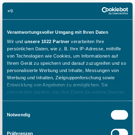
Verantwortungsvoller Umgang mit Ihren Daten
Wir und
unsere 1022 Partner
verarbeiten Ihre
persönlichen Daten, wie z. B. Ihre IP-Adresse, mithilfe
von Technologien wie Cookies, um Informationen auf
Ihrem Gerät zu speichern und darauf zuzugreifen und so
personalisierte Werbung und Inhalte, Messungen von
Werbung und Inhalten, Zielgruppenforschung sowie
Entwicklung von Angeboten zu ermöglichen. Sie
entscheiden darüber, wer Ihre Daten für welche Zwecke
nutzt. Sie können Ihre Einwilligung jederzeit über die
Cookie-Erklärung oder durch Klicken auf das Privacy
Einwilligungsauswahl
Trigger Symbol ändern oder widerrufen
Notwendig
Wenn Sie es erlauben, würden wir auch gerne:
Präferenzen