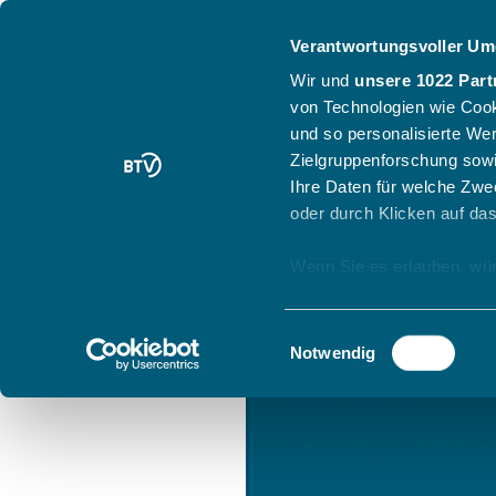
Verantwortungsvoller Um
Wir und
unsere 1022 Part
von Technologien wie Cook
und so personalisierte We
Zielgruppenforschung sowi
Ihre Daten für welche Zwec
oder durch Klicken auf da
Wenn Sie es erlauben, wür
Informationen über
können
Einwilligungsauswahl
Ihr Gerät durch ak
Notwendig
Erfahren Sie mehr darüber,
Präferenzen im
Abschnitt
Wir verwenden Cookies, um
anbieten zu können und di