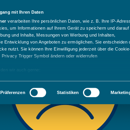
gang mit Ihren Daten
ner
verarbeiten Ihre persönlichen Daten, wie z. B. Ihre IP-Adress
ies, um Informationen auf Ihrem Gerät zu speichern und darauf
rbung und Inhalte, Messungen von Werbung und Inhalten,
e Entwicklung von Angeboten zu ermöglichen. Sie entscheiden 
ke nutzt. Sie können Ihre Einwilligung jederzeit über die Cookie
s Privacy Trigger Symbol ändern oder widerrufen
den wir auch gerne:
 Ihre geografische Lage erfassen, welche bis auf einige Meter g
tives Scannen nach bestimmten Merkmalen (Fingerprinting) identi
Präferenzen
Statistiken
Marketin
 wie Ihre persönlichen Daten verarbeitet werden, und legen Sie 
 Einzelheiten
fest.
 Inhalte und Anzeigen zu personalisieren, Funktionen für sozia
e Zugriffe auf unsere Website zu analysieren. Außerdem geben w