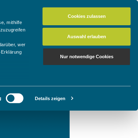
Cookies zulassen
e, mithilfe
 zuzugreifen
Auswahl erlauben
darüber, wer
-Erklärung
Nur notwendige Cookies
enau sein
fizieren
g
Details zeigen
Ihre
le Medien
ir