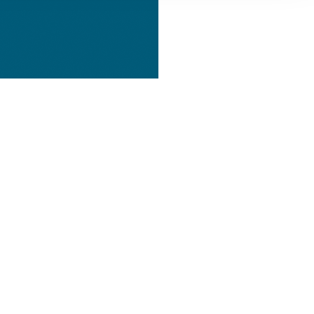
, Werbung
ren Daten
ienste