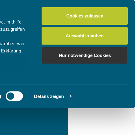
Cookies zulassen
e, mithilfe
 zuzugreifen
Auswahl erlauben
darüber, wer
-Erklärung
Nur notwendige Cookies
enau sein
fizieren
g
Details zeigen
Ihre
le Medien
ir