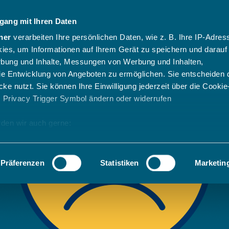
gang mit Ihren Daten
ner
verarbeiten Ihre persönlichen Daten, wie z. B. Ihre IP-Adress
ies, um Informationen auf Ihrem Gerät zu speichern und darauf
rbung und Inhalte, Messungen von Werbung und Inhalten,
e Entwicklung von Angeboten zu ermöglichen. Sie entscheiden 
ke nutzt. Sie können Ihre Einwilligung jederzeit über die Cookie
s Privacy Trigger Symbol ändern oder widerrufen
den wir auch gerne:
 Ihre geografische Lage erfassen, welche bis auf einige Meter g
tives Scannen nach bestimmten Merkmalen (Fingerprinting) identi
Präferenzen
Statistiken
Marketin
 wie Ihre persönlichen Daten verarbeitet werden, und legen Sie 
 Einzelheiten
fest.
 Inhalte und Anzeigen zu personalisieren, Funktionen für sozia
e Zugriffe auf unsere Website zu analysieren. Außerdem geben w