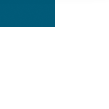
, Werbung
ren Daten
ienste