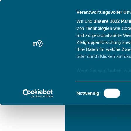
Verantwortungsvoller Um
Wir und
unsere 1022 Part
von Technologien wie Cook
und so personalisierte We
Zielgruppenforschung sowi
Ihre Daten für welche Zwec
oder durch Klicken auf da
Wenn Sie es erlauben, wür
Informationen über
können
Einwilligungsauswahl
Ihr Gerät durch ak
Notwendig
Erfahren Sie mehr darüber,
Präferenzen im
Abschnitt
Wir verwenden Cookies, um
anbieten zu können und di