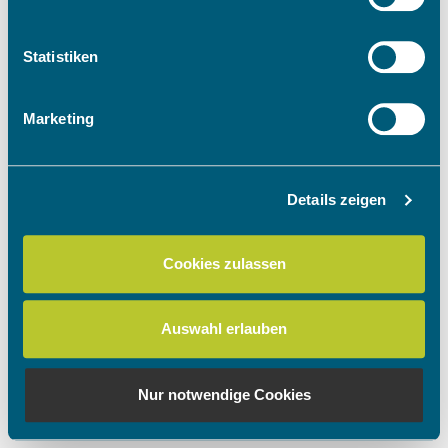
Informationen über Ihre geografische Lage
erfassen, welche bis auf einige Meter genau sein
können
Statistiken
Ihr Gerät durch aktives Scannen nach
bestimmten Merkmalen (Fingerprinting) identifizieren
Marketing
Erfahren Sie mehr darüber, wie Ihre persönlichen Daten
verarbeitet werden, und legen Sie Ihre Präferenzen im
Abschnitt Einzelheiten
fest.
Details zeigen
Wir verwenden Cookies, um Inhalte und Anzeigen zu
personalisieren, Funktionen für soziale Medien anbieten
Cookies zulassen
zu können und die Zugriffe auf unsere Website zu
analysieren. Außerdem geben wir Informationen zu Ihrer
Verwendung unserer Website an unsere Partner für
Auswahl erlauben
soziale Medien, Werbung und Analysen weiter. Unsere
Partner führen diese Informationen möglicherweise mit
weiteren Daten zusammen, die Sie ihnen bereitgestellt
Nur notwendige Cookies
haben oder die sie im Rahmen Ihrer Nutzung der Dienste
gesammelt haben.