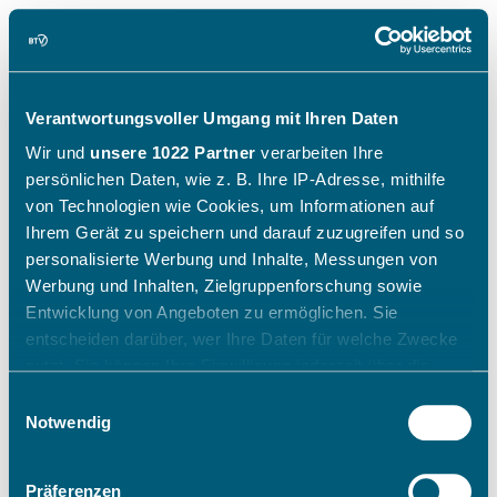
Verantwortungsvoller Umgang mit Ihren Daten
Wir und
unsere 1022 Partner
verarbeiten Ihre
persönlichen Daten, wie z. B. Ihre IP-Adresse, mithilfe
von Technologien wie Cookies, um Informationen auf
Ihrem Gerät zu speichern und darauf zuzugreifen und so
personalisierte Werbung und Inhalte, Messungen von
Werbung und Inhalten, Zielgruppenforschung sowie
Entwicklung von Angeboten zu ermöglichen. Sie
entscheiden darüber, wer Ihre Daten für welche Zwecke
nutzt. Sie können Ihre Einwilligung jederzeit über die
Cookie-Erklärung oder durch Klicken auf das Privacy
Einwilligungsauswahl
Trigger Symbol ändern oder widerrufen
Notwendig
Wenn Sie es erlauben, würden wir auch gerne:
Präferenzen