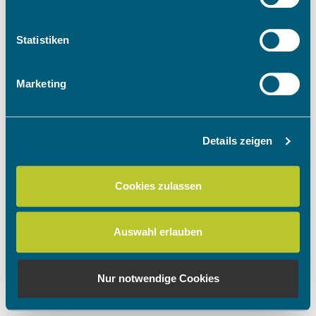
Informationen über Ihre geografische Lage
erfassen, welche bis auf einige Meter genau sein
können
Statistiken
Ihr Gerät durch aktives Scannen nach
bestimmten Merkmalen (Fingerprinting) identifizieren
Marketing
Erfahren Sie mehr darüber, wie Ihre persönlichen Daten
verarbeitet werden, und legen Sie Ihre Präferenzen im
Abschnitt Einzelheiten
fest.
Details zeigen
Wir verwenden Cookies, um Inhalte und Anzeigen zu
personalisieren, Funktionen für soziale Medien anbieten
Cookies zulassen
zu können und die Zugriffe auf unsere Website zu
analysieren. Außerdem geben wir Informationen zu Ihrer
Verwendung unserer Website an unsere Partner für
Auswahl erlauben
soziale Medien, Werbung und Analysen weiter. Unsere
Partner führen diese Informationen möglicherweise mit
weiteren Daten zusammen, die Sie ihnen bereitgestellt
Nur notwendige Cookies
haben oder die sie im Rahmen Ihrer Nutzung der Dienste
gesammelt haben.