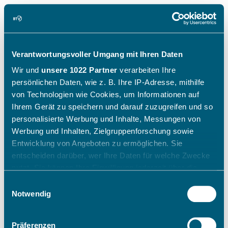
Verantwortungsvoller Umgang mit Ihren Daten
Wir und
unsere 1022 Partner
verarbeiten Ihre
persönlichen Daten, wie z. B. Ihre IP-Adresse, mithilfe
von Technologien wie Cookies, um Informationen auf
Ihrem Gerät zu speichern und darauf zuzugreifen und so
personalisierte Werbung und Inhalte, Messungen von
Werbung und Inhalten, Zielgruppenforschung sowie
Entwicklung von Angeboten zu ermöglichen. Sie
entscheiden darüber, wer Ihre Daten für welche Zwecke
nutzt. Sie können Ihre Einwilligung jederzeit über die
Cookie-Erklärung oder durch Klicken auf das Privacy
Einwilligungsauswahl
Trigger Symbol ändern oder widerrufen
Notwendig
Wenn Sie es erlauben, würden wir auch gerne:
Präferenzen