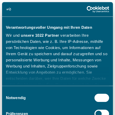
Verantwortungsvoller Umgang mit Ihren Daten
Wir und
unsere 1022 Partner
verarbeiten Ihre
persönlichen Daten, wie z. B. Ihre IP-Adresse, mithilfe
von Technologien wie Cookies, um Informationen auf
Ihrem Gerät zu speichern und darauf zuzugreifen und so
personalisierte Werbung und Inhalte, Messungen von
Werbung und Inhalten, Zielgruppenforschung sowie
Entwicklung von Angeboten zu ermöglichen. Sie
entscheiden darüber, wer Ihre Daten für welche Zwecke
nutzt. Sie können Ihre Einwilligung jederzeit über die
Cookie-Erklärung oder durch Klicken auf das Privacy
Einwilligungsauswahl
Trigger Symbol ändern oder widerrufen
Notwendig
Wenn Sie es erlauben, würden wir auch gerne:
Präferenzen