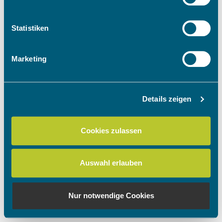
Informationen über Ihre geografische Lage
erfassen, welche bis auf einige Meter genau sein
können
Statistiken
Ihr Gerät durch aktives Scannen nach
bestimmten Merkmalen (Fingerprinting) identifizieren
Marketing
Erfahren Sie mehr darüber, wie Ihre persönlichen Daten
verarbeitet werden, und legen Sie Ihre Präferenzen im
Abschnitt Einzelheiten
fest.
Details zeigen
Wir verwenden Cookies, um Inhalte und Anzeigen zu
personalisieren, Funktionen für soziale Medien anbieten
Cookies zulassen
zu können und die Zugriffe auf unsere Website zu
analysieren. Außerdem geben wir Informationen zu Ihrer
Verwendung unserer Website an unsere Partner für
Auswahl erlauben
soziale Medien, Werbung und Analysen weiter. Unsere
Partner führen diese Informationen möglicherweise mit
weiteren Daten zusammen, die Sie ihnen bereitgestellt
Nur notwendige Cookies
haben oder die sie im Rahmen Ihrer Nutzung der Dienste
gesammelt haben.