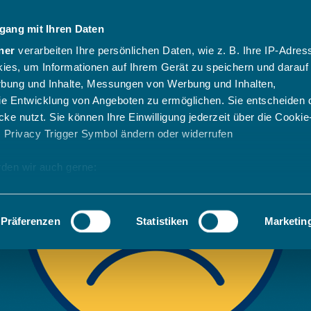
gang mit Ihren Daten
ner
verarbeiten Ihre persönlichen Daten, wie z. B. Ihre IP-Adress
ies, um Informationen auf Ihrem Gerät zu speichern und darauf
rbung und Inhalte, Messungen von Werbung und Inhalten,
e Entwicklung von Angeboten zu ermöglichen. Sie entscheiden 
ke nutzt. Sie können Ihre Einwilligung jederzeit über die Cookie
s Privacy Trigger Symbol ändern oder widerrufen
den wir auch gerne:
 Ihre geografische Lage erfassen, welche bis auf einige Meter g
tives Scannen nach bestimmten Merkmalen (Fingerprinting) identi
Präferenzen
Statistiken
Marketin
 wie Ihre persönlichen Daten verarbeitet werden, und legen Sie 
 Einzelheiten
fest.
 Inhalte und Anzeigen zu personalisieren, Funktionen für sozia
e Zugriffe auf unsere Website zu analysieren. Außerdem geben w