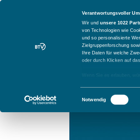
Verantwortungsvoller Um
Wir und
unsere 1022 Part
von Technologien wie Cook
und so personalisierte We
Zielgruppenforschung sowi
Ihre Daten für welche Zwec
oder durch Klicken auf da
Wenn Sie es erlauben, wür
Informationen über
können
Einwilligungsauswahl
Ihr Gerät durch ak
Notwendig
Erfahren Sie mehr darüber,
Präferenzen im
Abschnitt
Wir verwenden Cookies, um
anbieten zu können und di