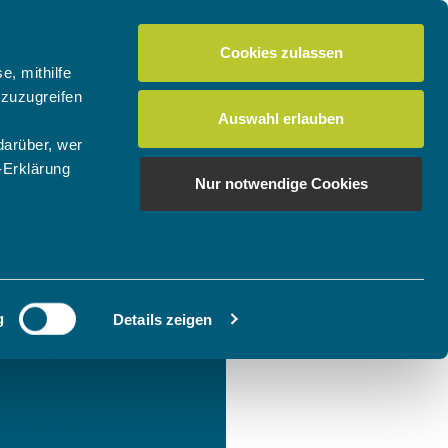
Cookies zulassen
e, mithilfe
 zuzugreifen
Auswahl erlauben
darüber, wer
-Erklärung
Nur notwendige Cookies
enau sein
fizieren
g
Details zeigen
Ihre
le Medien
ir