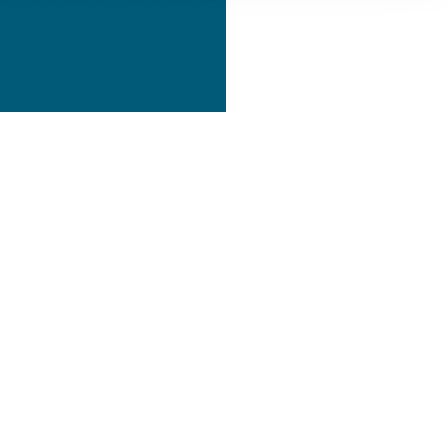
, Werbung
ren Daten
ienste