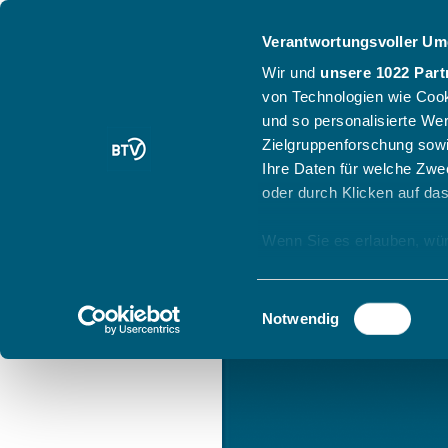
Verantwortungsvoller Um
Wir und
unsere 1022 Part
von Technologien wie Cook
und so personalisierte We
Zielgruppenforschung sowi
Ihre Daten für welche Zwec
oder durch Klicken auf da
Wenn Sie es erlauben, wür
Informationen über
können
Einwilligungsauswahl
Ihr Gerät durch ak
Notwendig
Erfahren Sie mehr darüber,
Präferenzen im
Abschnitt
Wir verwenden Cookies, um
anbieten zu können und di