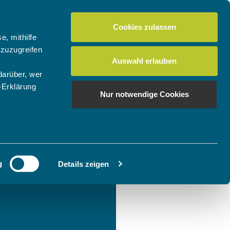
Cookies zulassen
e, mithilfe
 zuzugreifen
Auswahl erlauben
darüber, wer
-Erklärung
Nur notwendige Cookies
enau sein
fizieren
g
Details zeigen
Ihre
le Medien
ir