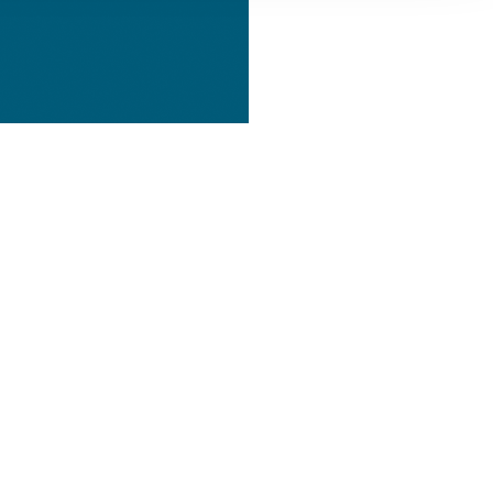
, Werbung
ren Daten
ienste