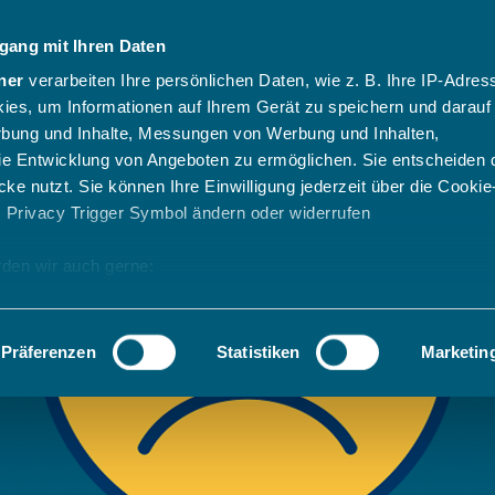
gang mit Ihren Daten
ner
verarbeiten Ihre persönlichen Daten, wie z. B. Ihre IP-Adress
ies, um Informationen auf Ihrem Gerät zu speichern und darauf
rbung und Inhalte, Messungen von Werbung und Inhalten,
e Entwicklung von Angeboten zu ermöglichen. Sie entscheiden 
ke nutzt. Sie können Ihre Einwilligung jederzeit über die Cookie
s Privacy Trigger Symbol ändern oder widerrufen
den wir auch gerne:
 Ihre geografische Lage erfassen, welche bis auf einige Meter g
tives Scannen nach bestimmten Merkmalen (Fingerprinting) identi
Präferenzen
Statistiken
Marketin
 wie Ihre persönlichen Daten verarbeitet werden, und legen Sie 
 Einzelheiten
fest.
 Inhalte und Anzeigen zu personalisieren, Funktionen für sozia
e Zugriffe auf unsere Website zu analysieren. Außerdem geben w