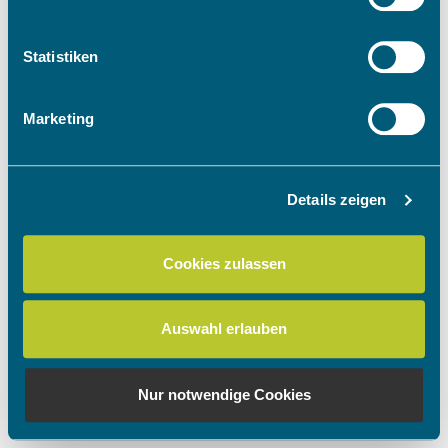
Informationen über Ihre geografische Lage
erfassen, welche bis auf einige Meter genau sein
können
Statistiken
Ihr Gerät durch aktives Scannen nach
bestimmten Merkmalen (Fingerprinting) identifizieren
Marketing
Erfahren Sie mehr darüber, wie Ihre persönlichen Daten
verarbeitet werden, und legen Sie Ihre Präferenzen im
Abschnitt Einzelheiten
fest.
Details zeigen
Wir verwenden Cookies, um Inhalte und Anzeigen zu
personalisieren, Funktionen für soziale Medien anbieten
Cookies zulassen
zu können und die Zugriffe auf unsere Website zu
analysieren. Außerdem geben wir Informationen zu Ihrer
Verwendung unserer Website an unsere Partner für
Auswahl erlauben
soziale Medien, Werbung und Analysen weiter. Unsere
Partner führen diese Informationen möglicherweise mit
weiteren Daten zusammen, die Sie ihnen bereitgestellt
Nur notwendige Cookies
haben oder die sie im Rahmen Ihrer Nutzung der Dienste
gesammelt haben.