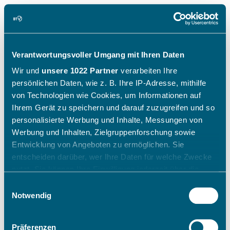
Verantwortungsvoller Umgang mit Ihren Daten
Wir und
unsere 1022 Partner
verarbeiten Ihre
persönlichen Daten, wie z. B. Ihre IP-Adresse, mithilfe
von Technologien wie Cookies, um Informationen auf
Ihrem Gerät zu speichern und darauf zuzugreifen und so
personalisierte Werbung und Inhalte, Messungen von
Werbung und Inhalten, Zielgruppenforschung sowie
Entwicklung von Angeboten zu ermöglichen. Sie
entscheiden darüber, wer Ihre Daten für welche Zwecke
nutzt. Sie können Ihre Einwilligung jederzeit über die
Cookie-Erklärung oder durch Klicken auf das Privacy
Einwilligungsauswahl
Trigger Symbol ändern oder widerrufen
Notwendig
Wenn Sie es erlauben, würden wir auch gerne:
Präferenzen