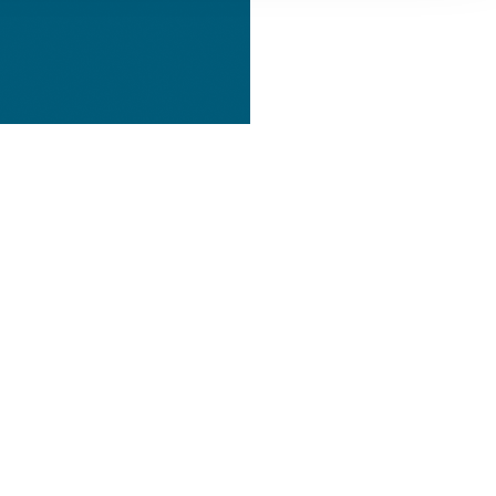
, Werbung
ren Daten
ienste