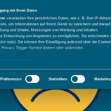
gang mit Ihren Daten
ner
verarbeiten Ihre persönlichen Daten, wie z. B. Ihre IP-Adress
ies, um Informationen auf Ihrem Gerät zu speichern und darauf
rbung und Inhalte, Messungen von Werbung und Inhalten,
e Entwicklung von Angeboten zu ermöglichen. Sie entscheiden 
ke nutzt. Sie können Ihre Einwilligung jederzeit über die Cookie
s Privacy Trigger Symbol ändern oder widerrufen
den wir auch gerne:
 Ihre geografische Lage erfassen, welche bis auf einige Meter g
tives Scannen nach bestimmten Merkmalen (Fingerprinting) identi
Präferenzen
Statistiken
Marketin
 wie Ihre persönlichen Daten verarbeitet werden, und legen Sie 
 Einzelheiten
fest.
 Inhalte und Anzeigen zu personalisieren, Funktionen für sozia
e Zugriffe auf unsere Website zu analysieren. Außerdem geben w