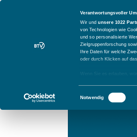
Verantwortungsvoller Um
Wir und
unsere 1022 Part
von Technologien wie Cook
und so personalisierte We
Zielgruppenforschung sowi
Ihre Daten für welche Zwec
oder durch Klicken auf da
Wenn Sie es erlauben, wür
Informationen über
können
Einwilligungsauswahl
Ihr Gerät durch ak
Notwendig
Erfahren Sie mehr darüber,
Präferenzen im
Abschnitt
Wir verwenden Cookies, um
anbieten zu können und di