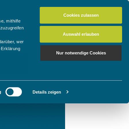
Cookies zulassen
e, mithilfe
 zuzugreifen
Auswahl erlauben
darüber, wer
-Erklärung
Nur notwendige Cookies
enau sein
fizieren
g
Details zeigen
Ihre
le Medien
ir