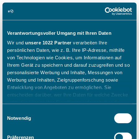
Verantwortungsvoller Umgang mit Ihren Daten
Wir und
unsere 1022 Partner
verarbeiten Ihre
persönlichen Daten, wie z. B. Ihre IP-Adresse, mithilfe
von Technologien wie Cookies, um Informationen auf
Ihrem Gerät zu speichern und darauf zuzugreifen und so
personalisierte Werbung und Inhalte, Messungen von
Werbung und Inhalten, Zielgruppenforschung sowie
Entwicklung von Angeboten zu ermöglichen. Sie
entscheiden darüber, wer Ihre Daten für welche Zwecke
nutzt. Sie können Ihre Einwilligung jederzeit über die
Cookie-Erklärung oder durch Klicken auf das Privacy
Einwilligungsauswahl
Trigger Symbol ändern oder widerrufen
Notwendig
Wenn Sie es erlauben, würden wir auch gerne:
Präferenzen