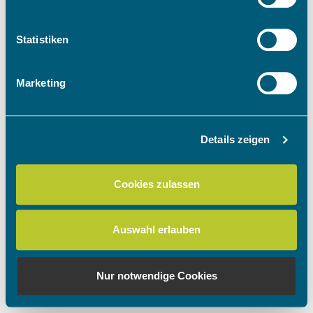
Informationen über Ihre geografische Lage
erfassen, welche bis auf einige Meter genau sein
können
Statistiken
Ihr Gerät durch aktives Scannen nach
bestimmten Merkmalen (Fingerprinting) identifizieren
Marketing
Erfahren Sie mehr darüber, wie Ihre persönlichen Daten
verarbeitet werden, und legen Sie Ihre Präferenzen im
Abschnitt Einzelheiten
fest.
Details zeigen
Wir verwenden Cookies, um Inhalte und Anzeigen zu
personalisieren, Funktionen für soziale Medien anbieten
Cookies zulassen
zu können und die Zugriffe auf unsere Website zu
analysieren. Außerdem geben wir Informationen zu Ihrer
Verwendung unserer Website an unsere Partner für
Auswahl erlauben
soziale Medien, Werbung und Analysen weiter. Unsere
Partner führen diese Informationen möglicherweise mit
weiteren Daten zusammen, die Sie ihnen bereitgestellt
Nur notwendige Cookies
haben oder die sie im Rahmen Ihrer Nutzung der Dienste
gesammelt haben.