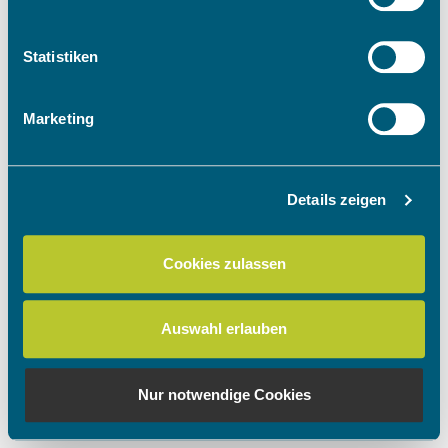
Informationen über Ihre geografische Lage
erfassen, welche bis auf einige Meter genau sein
können
Statistiken
Ihr Gerät durch aktives Scannen nach
bestimmten Merkmalen (Fingerprinting) identifizieren
Marketing
Erfahren Sie mehr darüber, wie Ihre persönlichen Daten
verarbeitet werden, und legen Sie Ihre Präferenzen im
Abschnitt Einzelheiten
fest.
Details zeigen
Wir verwenden Cookies, um Inhalte und Anzeigen zu
personalisieren, Funktionen für soziale Medien anbieten
Cookies zulassen
zu können und die Zugriffe auf unsere Website zu
analysieren. Außerdem geben wir Informationen zu Ihrer
Verwendung unserer Website an unsere Partner für
Auswahl erlauben
soziale Medien, Werbung und Analysen weiter. Unsere
Partner führen diese Informationen möglicherweise mit
weiteren Daten zusammen, die Sie ihnen bereitgestellt
Nur notwendige Cookies
haben oder die sie im Rahmen Ihrer Nutzung der Dienste
gesammelt haben.