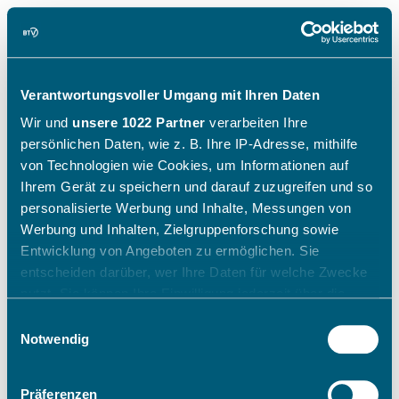
Verantwortungsvoller Umgang mit Ihren Daten
Wir und
unsere 1022 Partner
verarbeiten Ihre
persönlichen Daten, wie z. B. Ihre IP-Adresse, mithilfe
von Technologien wie Cookies, um Informationen auf
Ihrem Gerät zu speichern und darauf zuzugreifen und so
personalisierte Werbung und Inhalte, Messungen von
Werbung und Inhalten, Zielgruppenforschung sowie
Entwicklung von Angeboten zu ermöglichen. Sie
entscheiden darüber, wer Ihre Daten für welche Zwecke
nutzt. Sie können Ihre Einwilligung jederzeit über die
Cookie-Erklärung oder durch Klicken auf das Privacy
Einwilligungsauswahl
Trigger Symbol ändern oder widerrufen
Notwendig
Wenn Sie es erlauben, würden wir auch gerne:
Präferenzen