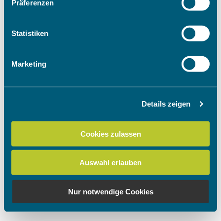
Präferenzen
Informationen über Ihre geografische Lage
erfassen, welche bis auf einige Meter genau sein
können
Statistiken
Ihr Gerät durch aktives Scannen nach
bestimmten Merkmalen (Fingerprinting) identifizieren
Marketing
Erfahren Sie mehr darüber, wie Ihre persönlichen Daten
verarbeitet werden, und legen Sie Ihre Präferenzen im
Abschnitt Einzelheiten
fest.
Details zeigen
Wir verwenden Cookies, um Inhalte und Anzeigen zu
personalisieren, Funktionen für soziale Medien anbieten
Cookies zulassen
zu können und die Zugriffe auf unsere Website zu
analysieren. Außerdem geben wir Informationen zu Ihrer
Auswahl erlauben
Verwendung unserer Website an unsere Partner für
soziale Medien, Werbung und Analysen weiter. Unsere
Partner führen diese Informationen möglicherweise mit
Nur notwendige Cookies
weiteren Daten zusammen, die Sie ihnen bereitgestellt
haben oder die sie im Rahmen Ihrer Nutzung der Dienste