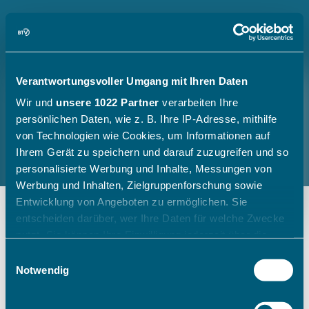
Verantwortungsvoller Umgang mit Ihren Daten
Wir und
unsere 1022 Partner
verarbeiten Ihre
persönlichen Daten, wie z. B. Ihre IP-Adresse, mithilfe
von Technologien wie Cookies, um Informationen auf
Ihrem Gerät zu speichern und darauf zuzugreifen und so
personalisierte Werbung und Inhalte, Messungen von
Werbung und Inhalten, Zielgruppenforschung sowie
Entwicklung von Angeboten zu ermöglichen. Sie
entscheiden darüber, wer Ihre Daten für welche Zwecke
nutzt. Sie können Ihre Einwilligung jederzeit über die
Cookie-Erklärung oder durch Klicken auf das Privacy
Einwilligungsauswahl
Trigger Symbol ändern oder widerrufen
Notwendig
Wenn Sie es erlauben, würden wir auch gerne: