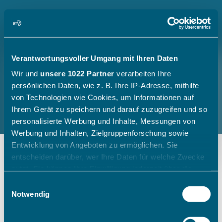
Verantwortungsvoller Umgang mit Ihren Daten
Wir und
unsere 1022 Partner
verarbeiten Ihre
persönlichen Daten, wie z. B. Ihre IP-Adresse, mithilfe
von Technologien wie Cookies, um Informationen auf
Ihrem Gerät zu speichern und darauf zuzugreifen und so
personalisierte Werbung und Inhalte, Messungen von
Werbung und Inhalten, Zielgruppenforschung sowie
Entwicklung von Angeboten zu ermöglichen. Sie
entscheiden darüber, wer Ihre Daten für welche Zwecke
nutzt. Sie können Ihre Einwilligung jederzeit über die
Cookie-Erklärung oder durch Klicken auf das Privacy
Einwilligungsauswahl
Trigger Symbol ändern oder widerrufen
Notwendig
Wenn Sie es erlauben, würden wir auch gerne: