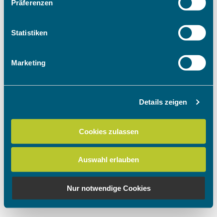
Präferenzen
Informationen über Ihre geografische Lage
erfassen, welche bis auf einige Meter genau sein
können
Statistiken
Ihr Gerät durch aktives Scannen nach
bestimmten Merkmalen (Fingerprinting) identifizieren
Marketing
Erfahren Sie mehr darüber, wie Ihre persönlichen Daten
verarbeitet werden, und legen Sie Ihre Präferenzen im
Abschnitt Einzelheiten
fest.
Details zeigen
Wir verwenden Cookies, um Inhalte und Anzeigen zu
personalisieren, Funktionen für soziale Medien anbieten
Cookies zulassen
zu können und die Zugriffe auf unsere Website zu
analysieren. Außerdem geben wir Informationen zu Ihrer
Auswahl erlauben
Verwendung unserer Website an unsere Partner für
soziale Medien, Werbung und Analysen weiter. Unsere
Partner führen diese Informationen möglicherweise mit
Nur notwendige Cookies
weiteren Daten zusammen, die Sie ihnen bereitgestellt
haben oder die sie im Rahmen Ihrer Nutzung der Dienste