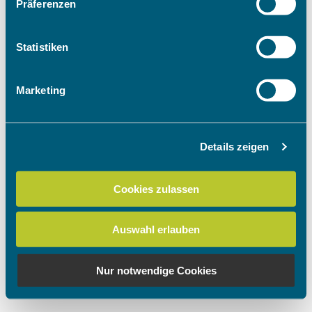
Präferenzen
Informationen über Ihre geografische Lage
erfassen, welche bis auf einige Meter genau sein
können
Statistiken
Ihr Gerät durch aktives Scannen nach
bestimmten Merkmalen (Fingerprinting) identifizieren
Marketing
Erfahren Sie mehr darüber, wie Ihre persönlichen Daten
verarbeitet werden, und legen Sie Ihre Präferenzen im
Abschnitt Einzelheiten
fest.
Details zeigen
Wir verwenden Cookies, um Inhalte und Anzeigen zu
personalisieren, Funktionen für soziale Medien anbieten
Cookies zulassen
zu können und die Zugriffe auf unsere Website zu
analysieren. Außerdem geben wir Informationen zu Ihrer
Auswahl erlauben
Verwendung unserer Website an unsere Partner für
soziale Medien, Werbung und Analysen weiter. Unsere
Partner führen diese Informationen möglicherweise mit
Nur notwendige Cookies
weiteren Daten zusammen, die Sie ihnen bereitgestellt
haben oder die sie im Rahmen Ihrer Nutzung der Dienste