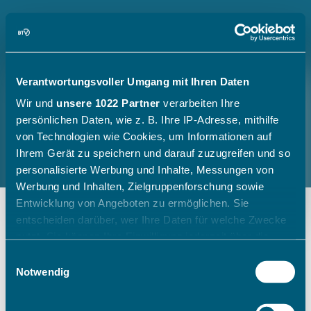
Verantwortungsvoller Umgang mit Ihren Daten
Wir und
unsere 1022 Partner
verarbeiten Ihre
persönlichen Daten, wie z. B. Ihre IP-Adresse, mithilfe
von Technologien wie Cookies, um Informationen auf
Ihrem Gerät zu speichern und darauf zuzugreifen und so
personalisierte Werbung und Inhalte, Messungen von
Werbung und Inhalten, Zielgruppenforschung sowie
Entwicklung von Angeboten zu ermöglichen. Sie
entscheiden darüber, wer Ihre Daten für welche Zwecke
nutzt. Sie können Ihre Einwilligung jederzeit über die
Cookie-Erklärung oder durch Klicken auf das Privacy
Einwilligungsauswahl
Trigger Symbol ändern oder widerrufen
Notwendig
Wenn Sie es erlauben, würden wir auch gerne: