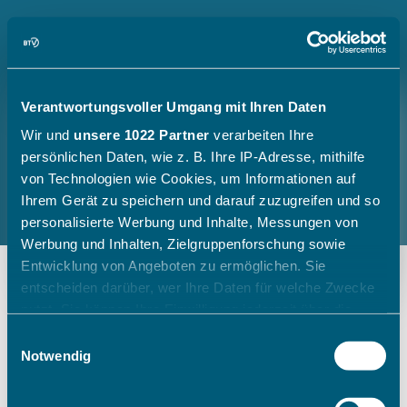
Verantwortungsvoller Umgang mit Ihren Daten
Wir und
unsere 1022 Partner
verarbeiten Ihre
persönlichen Daten, wie z. B. Ihre IP-Adresse, mithilfe
von Technologien wie Cookies, um Informationen auf
Ihrem Gerät zu speichern und darauf zuzugreifen und so
personalisierte Werbung und Inhalte, Messungen von
Werbung und Inhalten, Zielgruppenforschung sowie
Entwicklung von Angeboten zu ermöglichen. Sie
entscheiden darüber, wer Ihre Daten für welche Zwecke
nutzt. Sie können Ihre Einwilligung jederzeit über die
Cookie-Erklärung oder durch Klicken auf das Privacy
Einwilligungsauswahl
Trigger Symbol ändern oder widerrufen
Notwendig
Wenn Sie es erlauben, würden wir auch gerne: