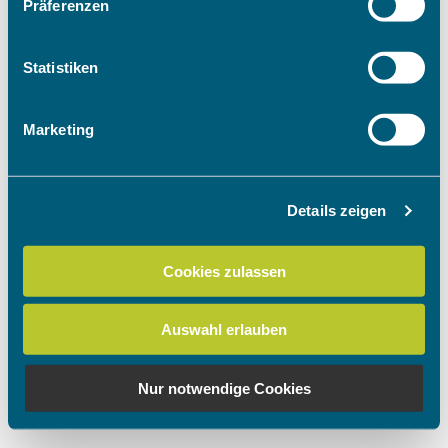
Präferenzen
Informationen über Ihre geografische Lage
erfassen, welche bis auf einige Meter genau sein
können
Statistiken
Ihr Gerät durch aktives Scannen nach
bestimmten Merkmalen (Fingerprinting) identifizieren
Marketing
Erfahren Sie mehr darüber, wie Ihre persönlichen Daten
verarbeitet werden, und legen Sie Ihre Präferenzen im
Abschnitt Einzelheiten
fest.
Details zeigen
Wir verwenden Cookies, um Inhalte und Anzeigen zu
personalisieren, Funktionen für soziale Medien anbieten
Cookies zulassen
zu können und die Zugriffe auf unsere Website zu
analysieren. Außerdem geben wir Informationen zu Ihrer
Auswahl erlauben
Verwendung unserer Website an unsere Partner für
soziale Medien, Werbung und Analysen weiter. Unsere
Partner führen diese Informationen möglicherweise mit
Nur notwendige Cookies
weiteren Daten zusammen, die Sie ihnen bereitgestellt
haben oder die sie im Rahmen Ihrer Nutzung der Dienste