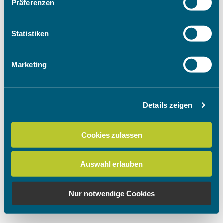
Präferenzen
Informationen über Ihre geografische Lage
erfassen, welche bis auf einige Meter genau sein
können
Statistiken
Ihr Gerät durch aktives Scannen nach
bestimmten Merkmalen (Fingerprinting) identifizieren
Marketing
Erfahren Sie mehr darüber, wie Ihre persönlichen Daten
verarbeitet werden, und legen Sie Ihre Präferenzen im
Abschnitt Einzelheiten
fest.
Details zeigen
Wir verwenden Cookies, um Inhalte und Anzeigen zu
personalisieren, Funktionen für soziale Medien anbieten
Cookies zulassen
zu können und die Zugriffe auf unsere Website zu
analysieren. Außerdem geben wir Informationen zu Ihrer
Auswahl erlauben
Verwendung unserer Website an unsere Partner für
soziale Medien, Werbung und Analysen weiter. Unsere
Partner führen diese Informationen möglicherweise mit
Nur notwendige Cookies
weiteren Daten zusammen, die Sie ihnen bereitgestellt
haben oder die sie im Rahmen Ihrer Nutzung der Dienste