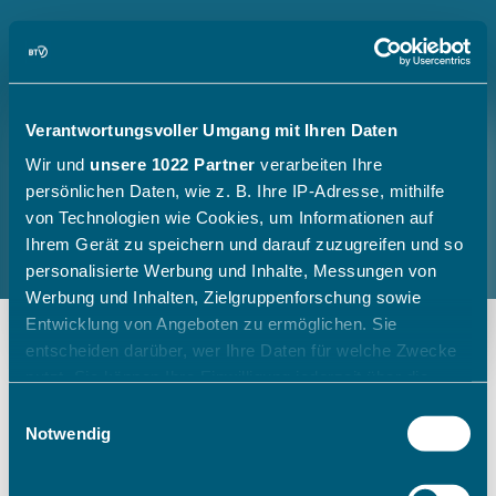
Verantwortungsvoller Umgang mit Ihren Daten
Wir und
unsere 1022 Partner
verarbeiten Ihre
persönlichen Daten, wie z. B. Ihre IP-Adresse, mithilfe
von Technologien wie Cookies, um Informationen auf
Ihrem Gerät zu speichern und darauf zuzugreifen und so
personalisierte Werbung und Inhalte, Messungen von
Werbung und Inhalten, Zielgruppenforschung sowie
Entwicklung von Angeboten zu ermöglichen. Sie
entscheiden darüber, wer Ihre Daten für welche Zwecke
nutzt. Sie können Ihre Einwilligung jederzeit über die
Cookie-Erklärung oder durch Klicken auf das Privacy
Einwilligungsauswahl
Trigger Symbol ändern oder widerrufen
Notwendig
Wenn Sie es erlauben, würden wir auch gerne: