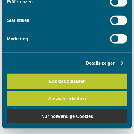
Präferenzen
Informationen über Ihre geografische Lage
erfassen, welche bis auf einige Meter genau sein
können
Statistiken
Ihr Gerät durch aktives Scannen nach
bestimmten Merkmalen (Fingerprinting) identifizieren
Marketing
Erfahren Sie mehr darüber, wie Ihre persönlichen Daten
verarbeitet werden, und legen Sie Ihre Präferenzen im
Abschnitt Einzelheiten
fest.
Details zeigen
Wir verwenden Cookies, um Inhalte und Anzeigen zu
personalisieren, Funktionen für soziale Medien anbieten
Cookies zulassen
zu können und die Zugriffe auf unsere Website zu
analysieren. Außerdem geben wir Informationen zu Ihrer
Auswahl erlauben
Verwendung unserer Website an unsere Partner für
soziale Medien, Werbung und Analysen weiter. Unsere
Partner führen diese Informationen möglicherweise mit
Nur notwendige Cookies
weiteren Daten zusammen, die Sie ihnen bereitgestellt
haben oder die sie im Rahmen Ihrer Nutzung der Dienste