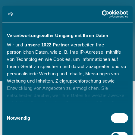
Verantwortungsvoller Umgang mit Ihren Daten
Wir und
unsere 1022 Partner
verarbeiten Ihre
persönlichen Daten, wie z. B. Ihre IP-Adresse, mithilfe
von Technologien wie Cookies, um Informationen auf
Ihrem Gerät zu speichern und darauf zuzugreifen und so
personalisierte Werbung und Inhalte, Messungen von
Werbung und Inhalten, Zielgruppenforschung sowie
Entwicklung von Angeboten zu ermöglichen. Sie
entscheiden darüber, wer Ihre Daten für welche Zwecke
nutzt. Sie können Ihre Einwilligung jederzeit über die
Cookie-Erklärung oder durch Klicken auf das Privacy
Einwilligungsauswahl
Trigger Symbol ändern oder widerrufen
Notwendig
Wenn Sie es erlauben, würden wir auch gerne: